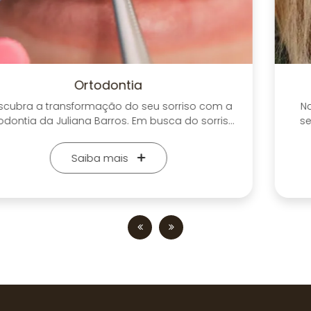
Restauração
Na Juliana Barros Odontologia, oferecemos um
serviço especializado em restauração dentária
para devolver o sorriso e a função mastigatória
plena para nossos pacientes. Nossa equipe
Saiba mais
altamente qualificada e experiente utiliza as mais
avançadas técnicas e materiais para garantir
resultados duráveis e naturais. Os tratamentos de
restauração são personalizados e feitos com
atenção aos mínimos detalhes, visando sempre o
conforto e a satisfação de quem nos procura. Seja
para restaurar um dente fraturado, substituir
obturações antigas ou reconstruir a estética do
sorriso, estamos aqui para cuidar de você.
Recuperar a saúde bucal e a autoestima é a nossa
prioridade. Conte com a Juliana Barros