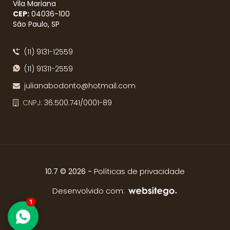
Vila Mariana
CEP:
04036​-100
São Paulo, SP
(11) 9131-12559
(11) 91311-2559
julianabodonto@hotmail.com
CNPJ:
36.500.741/0001-89
-
Políticas de privacidade
10.7 © 2026
Desenvolvido com:
1