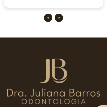
corrigir a posição dos seus dentes. Nossos
especialistas personalizam cada etapa do
tratamento de acordo com as suas necessidades,
garantindo um sorriso perfeito de forma suave e
eficaz. Com os alinhadores transparentes e
removíveis do Invisalign, você poderá sorrir com
confiança em todas as ocasiões, sem se
preocupar com fios ou metais. Alcance um sorriso
harmonioso e alinhado sem abrir mão do conforto
e da praticidade. Marque já sua avaliação na
Juliana Barros Odontologia e dê o primeiro passo
para. Entre em contato para saber mais.