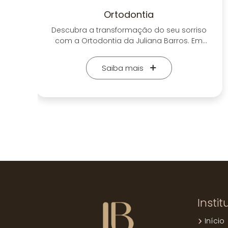
Invisalign
riso
Descubra o sorriso dos seus sonhos com o
 Em
revolucionário tratamento de alinhadores
Conte
Invisalign na Juliana Barros Odontologia.
em
Esqueça os aparelhos tradicionais e
Saiba mais
 de
experimente uma abordagem moderna,
discreta e confortável para corrigir a
posição dos seus dentes. Nossos
ara
especialistas personalizam cada etapa do
tratamento de acordo com as suas
is
necessidades, garantindo um sorriso
m
perfeito de forma suave e eficaz. Com os
o,
alinhadores transparentes e removíveis do
vão
Invisalign, você poderá sorrir com confiança
mbém
em todas as ocasiões, sem se preocupar
saúde
com fios ou metais. Alcance um sorriso
harmonioso e alinhado sem abrir mão do
Instit
 para
conforto e da praticidade. Marque já sua
rriso
avaliação na Juliana Barros Odontologia e
Início
lta
dê o primeiro passo para. Entre em contato