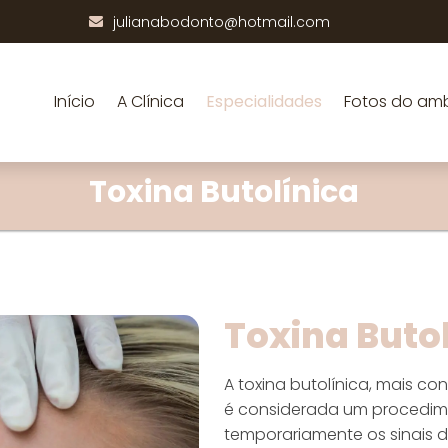
julianabodonto@hotmail.com
Início
A Clínica
Especialidades
Fotos do am
Toxina Butolínica
Toxina Buto
A toxina butolínica, mais c
é considerada um procedime
temporariamente os sinais 